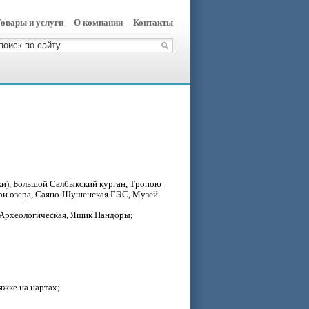
овары и услуги
О компании
Контакты
ки), Большой Салбыкский курган, Тропою
 Три озера, Саяно-Шушенская ГЭС, Музей
 Археологическая, Ящик Пандоры;
яжке на нартах;