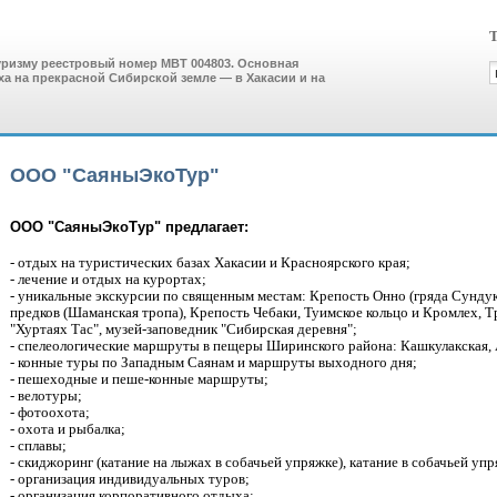
Т
уризму реестровый номер МВТ 004803. Основная
ха на прекрасной Сибирской земле — в Хакасии и на
ООО "СаяныЭкоТур"
ООО "СаяныЭкоТур" предлагает:
- отдых на туристических базах Хакасии и Красноярского края;
- лечение и отдых на курортах;
- уникальные экскурсии по священным местам: Крепость Онно (гряда Сунду
предков (Шаманская тропа), Крепость Чебаки, Туимское кольцо и Кромлех,
"Хуртаях Тас", музей-заповедник "Сибирская деревня";
- спелеологические маршруты в пещеры Ширинского района: Кашкулакская,
- конные туры по Западным Саянам и маршруты выходного дня;
- пешеходные и пеше-конные маршруты;
- велотуры;
- фотоохота;
- охота и рыбалка;
- сплавы;
- скиджоринг (катание на лыжах в собачьей упряжке), катание в собачьей упр
- организация индивидуальных туров;
- организация корпоративного отдыха;